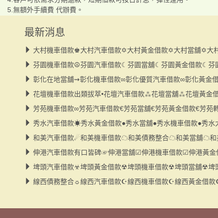
5.無額外手續費 代辦費。
最新消息
大村機車借款♚大村汽車借款✡大村黃金借款✡大村當舖✡大
芬園機車借款☮芬園汽車借款☾芬園當舖☾芬園黃金借款☾芬
彰化在地當舖⇝彰化機車借款∞彰化優質汽車借款∞彰化黃金
花壇機車借款出類拔萃•花壇汽車借款⁂花壇當舖⁂花壇黃金
芳苑機車借款∞芳苑汽車借款€芳苑當舖€芳苑黃金借款€芳苑
秀水汽車借款☀秀水黃金借款●秀水當舖●秀水機車借款●秀水
和美汽車借款☄和美機車借款☁和美債務整合☁和美當舖☁和
伸港汽車借款有口皆碑☞伸港當舖☑伸港機車借款☑伸港黃金
埤頭汽車借款☣埤頭黃金借款☢埤頭機車借款☢埤頭當舖☢埤
線西債務整合☼線西汽車借款☪線西機車借款☪線西黃金借款