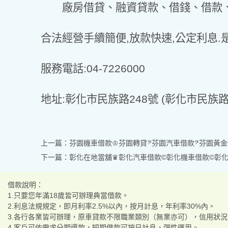
廠房借貸、融資貸款、借錢、借款、
合法經營手續簡便,放款快速,公定利息.
服務電話:04-7226000
地址:彰化市民族路248號 (彰化市民族
上一篇：
芬園機車借款♔芬園轉貸𝄢芬園汽車借款𝄢芬園黃金
下一篇：
彰化在地當舖♛彰化汽車借款©彰化機車借款©彰化
借款說明：
1.只要您年滿18歲皆可辦理典當借款。
2.利息法規規定，即月利率2.5%以內，按月計息，年利率30%內。
3.各行各業皆可辦理，原車貸款不限職業類別（無業亦可），信用狀
4.客戶可依需求分期還款，短期借款可按日計息，彈性運用。