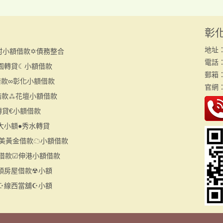
彰
地址
村小額借款✡債務整合
電話：(
園轉貸☾小額借款
郵箱：h
借款∞彰化小額借款
官網
借款⁂花壇小額借款
轉貸€小額借款
大小額●秀水轉貸
美黃金借款☁小額借款
借款☑伸港小額借款
頭房屋借款☢小額
☪線西當舖☪小額