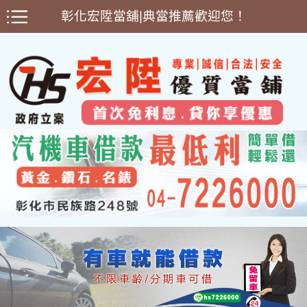
彰化宏陞當舖|典當推薦歡迎您！