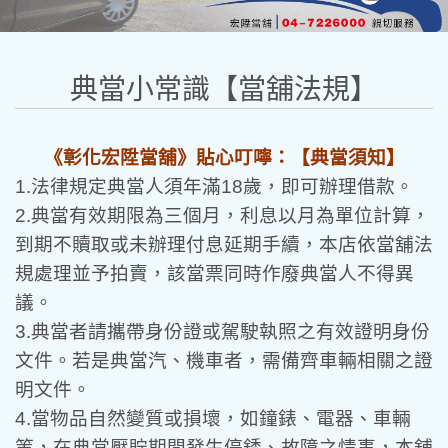
典當小常識【當舖法規】
《彰化宏陞當舖》貼心叮嚀：【典當須知】
1.法律規定典當人須年滿18歲，即
可辦理借款。
2.典當有效期限為三個月，利息以月為單位計算，
到期不贖取或未辦理付息延期手續，本店依當舖法
規處理並予拍賣，該當票同時作廢典當人不得異
議。
3.典當者請攜帶身份證或駕駛執照之有效證明身份
文件。若是典當汽、機車者，需備齊車輛相關之證
明文件。
4.當物品自然變質或損壞，如鐘錶、電器、車輛
等，在典當壓貯期間發生停銹、故障之情事，本舖