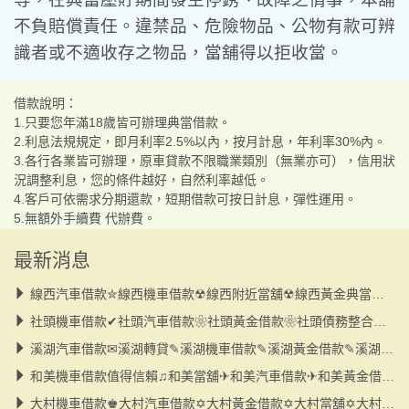
不負賠償責任。違禁品、危險物品、公物有款可辨
識者或不適收存之物品，當舖得以拒收當。
借款說明：
1.只要您年滿18歲皆可辦理典當借款。
2.利息法規規定，即月利率2.5%以內，按月計息，年利率30%內。
3.各行各業皆可辦理，原車貸款不限職業類別（無業亦可），信用狀
況調整利息，您的條件越好，自然利率越低。
4.客戶可依需求分期還款，短期借款可按日計息，彈性運用。
5.無額外手續費 代辦費。
最新消息
線西汽車借款✮線西機車借款☢線西附近當舖☢線西黃金典當☢線西大小額
社頭機車借款✔社頭汽車借款❀社頭黃金借款❀社頭債務整合❀社頭當舖❀小額
溪湖汽車借款✉溪湖轉貸✎溪湖機車借款✎溪湖黃金借款✎溪湖當舖✎小額借款
和美機車借款值得信賴♫和美當舖✈和美汽車借款✈和美黃金借款✈和美小額借款
大村機車借款♚大村汽車借款✡大村黃金借款✡大村當舖✡大村小額借款✡債務整合