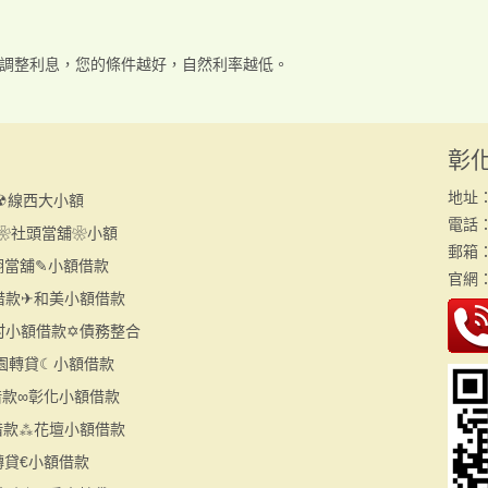
況調整利息，您的條件越好，自然利率越低。
彰
地址
☢線西大小額
電話：(
❀社頭當舖❀小額
郵箱：h
湖當舖✎小額借款
官網
借款✈和美小額借款
村小額借款✡債務整合
園轉貸☾小額借款
借款∞彰化小額借款
借款⁂花壇小額借款
轉貸€小額借款