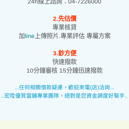
24h線上諮詢：04-7226000
2.先估價
專業核貸
加
line
上傳照片.專業評估 專屬方案
3.鈔方便
快速撥款
10分鐘審核 15分鐘迅速撥款
...任何相關借款疑慮，歡迎來電(店)洽詢...
..宏陞優質當舖專業團隊，絕對是您資金調度好幫手..