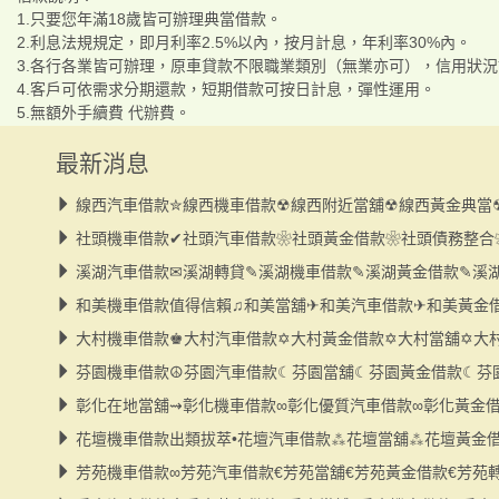
1.只要您年滿18歲皆可辦理典當借款。
2.利息法規規定，即月利率2.5%以內，按月計息，年利率30%內。
3.各行各業皆可辦理，原車貸款不限職業類別（無業亦可），信用狀
4.客戶可依需求分期還款，短期借款可按日計息，彈性運用。
5.無額外手續費 代辦費。
最新消息
線西汽車借款✮線西機車借款☢線西附近當舖☢線西黃金典當
社頭機車借款✔社頭汽車借款❀社頭黃金借款❀社頭債務整合
溪湖汽車借款✉溪湖轉貸✎溪湖機車借款✎溪湖黃金借款✎溪
和美機車借款值得信賴♫和美當舖✈和美汽車借款✈和美黃金
大村機車借款♚大村汽車借款✡大村黃金借款✡大村當舖✡大
芬園機車借款☮芬園汽車借款☾芬園當舖☾芬園黃金借款☾芬
彰化在地當舖⇝彰化機車借款∞彰化優質汽車借款∞彰化黃金
花壇機車借款出類拔萃•花壇汽車借款⁂花壇當舖⁂花壇黃金
芳苑機車借款∞芳苑汽車借款€芳苑當舖€芳苑黃金借款€芳苑