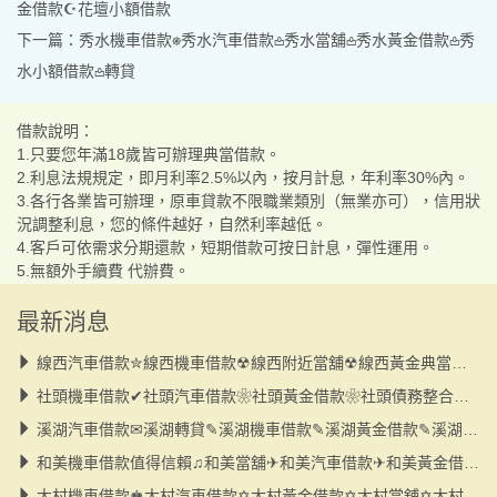
金借款☪花壇小額借款
下一篇：
秀水機車借款⎈秀水汽車借款𖡌秀水當舖𖡌秀水黃金借款𖡌秀
水小額借款𖡌轉貸
借款說明：
1.只要您年滿18歲皆可辦理典當借款。
2.利息法規規定，即月利率2.5%以內，按月計息，年利率30%內。
3.各行各業皆可辦理，原車貸款不限職業類別（無業亦可），信用狀
況調整利息，您的條件越好，自然利率越低。
4.客戶可依需求分期還款，短期借款可按日計息，彈性運用。
5.無額外手續費 代辦費。
最新消息
線西汽車借款✮線西機車借款☢線西附近當舖☢線西黃金典當☢線西大小額
社頭機車借款✔社頭汽車借款❀社頭黃金借款❀社頭債務整合❀社頭當舖❀小額
溪湖汽車借款✉溪湖轉貸✎溪湖機車借款✎溪湖黃金借款✎溪湖當舖✎小額借款
和美機車借款值得信賴♫和美當舖✈和美汽車借款✈和美黃金借款✈和美小額借款
大村機車借款♚大村汽車借款✡大村黃金借款✡大村當舖✡大村小額借款✡債務整合