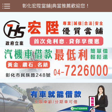
彰化宏陞當舖|典當推薦歡迎您！