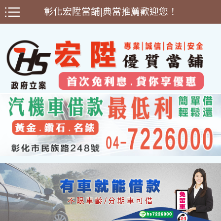
彰化宏陞當舖|典當推薦歡迎您！