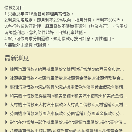
借款說明：
1.只要您年滿18歲皆可辦理典當借款。
2.利息法規規定，即月利率2.5%以內，按月計息，年利率30%內。
3.各行各業皆可辦理，原車貸款不限職業類別（無業亦可），信用狀
況調整利息，您的條件越好，自然利率越低。
4.客戶可依需求分期還款，短期借款可按日計息，彈性運用。
5.無額外手續費 代辦費。
最新消息
線西汽車借款✮線西機車借款☢線西附近當舖☢線西黃金典當☢線西大小額
社頭機車借款✔社頭汽車借款❀社頭黃金借款❀社頭債務整合❀社頭當舖❀小額
溪湖汽車借款✉溪湖轉貸✎溪湖機車借款✎溪湖黃金借款✎溪湖當舖✎小額借款
和美機車借款值得信賴♫和美當舖✈和美汽車借款✈和美黃金借款✈和美小額借款
大村機車借款♚大村汽車借款✡大村黃金借款✡大村當舖✡大村小額借款✡債務整合
芬園機車借款☮芬園汽車借款☾芬園當舖☾芬園黃金借款☾芬園轉貸☾小額借款
彰化在地當舖⇝彰化機車借款∞彰化優質汽車借款∞彰化黃金借款∞彰化小額借款
花壇機車借款出類拔萃•花壇汽車借款⁂花壇當舖⁂花壇黃金借款⁂花壇小額借款