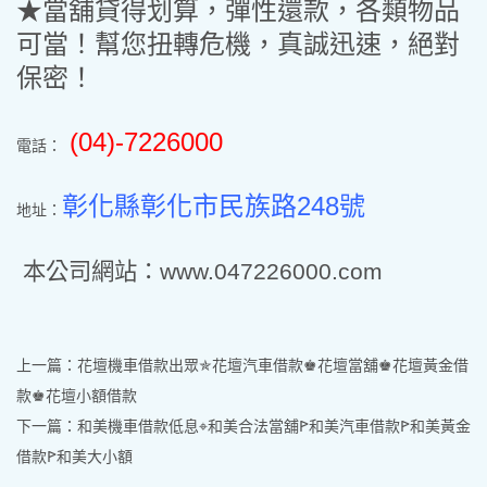
★當舖貸得划算，彈性還款，各類物品
可當！幫您扭轉危機，真誠迅速，絕對
保密！
(04)-7226000
電話：
彰化縣彰化市民族路248號
地址：
本公司網站：www.047226000.com
上一篇：
花壇機車借款出眾✯花壇汽車借款♚花壇當舖♚花壇黃金借
款♚花壇小額借款
下一篇：
和美機車借款低息⌖和美合法當舖ꚰ和美汽車借款ꚰ和美黃金
借款ꚰ和美大小額