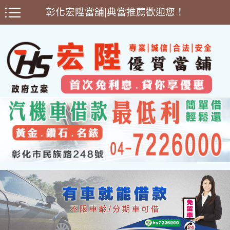
彰化宏陞當舖|典當推薦歡迎您！