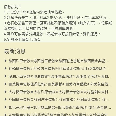
借款說明：
1.只要您年滿18歲皆可辦理典當借款。
2.利息法規規定，即月利率2.5%以內，按月計息，年利率30%內。
3.各行各業皆可辦理，原車貸款不限職業類別（無業亦可），信用狀
況調整利息，您的條件越好，自然利率越低。
4.客戶可依需求分期還款，短期借款可按日計息，彈性運用。
5.無額外手續費 代辦費。
最新消息
線西汽車借款✮線西機車借款☢線西附近當舖☢線西黃金典當☢線西大小額
社頭機車借款✔社頭汽車借款❀社頭黃金借款❀社頭債務整合❀社頭當舖❀小額
溪湖汽車借款✉溪湖轉貸✎溪湖機車借款✎溪湖黃金借款✎溪湖當舖✎小額借款
和美機車借款值得信賴♫和美當舖✈和美汽車借款✈和美黃金借款✈和美小額借款
大村機車借款♚大村汽車借款✡大村黃金借款✡大村當舖✡大村小額借款✡債務整合
芬園機車借款☮芬園汽車借款☾芬園當舖☾芬園黃金借款☾芬園轉貸☾小額借款
彰化在地當舖⇝彰化機車借款∞彰化優質汽車借款∞彰化黃金借款∞彰化小額借款
花壇機車借款出類拔萃•花壇汽車借款⁂花壇當舖⁂花壇黃金借款⁂花壇小額借款