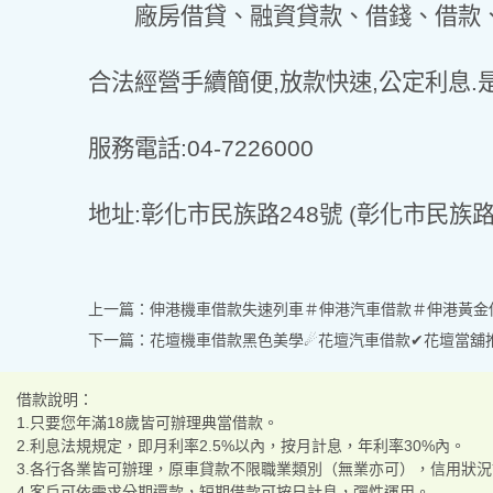
廠房借貸、融資貸款、借錢、借款、
合法經營手續簡便,放款快速,公定利息.
服務電話:04-7226000
地址:彰化市民族路248號 (彰化市民族
上一篇：
伸港機車借款失速列車＃伸港汽車借款＃伸港黃金
下一篇：
花壇機車借款黑色美學☄花壇汽車借款✔花壇當舖
借款說明：
1.只要您年滿18歲皆可辦理典當借款。
2.利息法規規定，即月利率2.5%以內，按月計息，年利率30%內。
3.各行各業皆可辦理，原車貸款不限職業類別（無業亦可），信用狀
4.客戶可依需求分期還款，短期借款可按日計息，彈性運用。