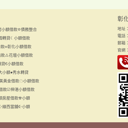
彰
地址
村小額借款✡債務整合
電話：(
園轉貸☾小額借款
郵箱：h
借款∞彰化小額借款
官網
借款⁂花壇小額借款
轉貸€小額借款
大小額●秀水轉貸
美黃金借款☁小額借款
借款☑伸港小額借款
頭房屋借款☢小額
☪線西當舖☪小額