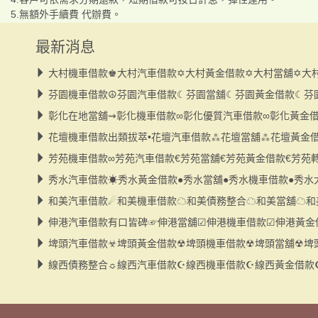
5.無額外手續費 代辦費。
最新消息
大村機車借款♚大村汽車借款✡大村黃金借款✡大村當舖✡大
芬園機車借款☮芬園汽車借款☾芬園當舖☾芬園黃金借款☾芬
彰化在地當舖⇝彰化機車借款∞彰化優質汽車借款∞彰化黃金
花壇機車借款出類拔萃•花壇汽車借款⁂花壇當舖⁂花壇黃金
芳苑機車借款∞芳苑汽車借款€芳苑當舖€芳苑黃金借款€芳苑
秀水汽車借款☀秀水黃金借款●秀水當舖●秀水機車借款●秀水
和美汽車借款☄和美機車借款☁和美債務整合☁和美當舖☁和
伸港汽車借款有口皆碑☞伸港當舖☑伸港機車借款☑伸港黃金
埤頭汽車借款☣埤頭黃金借款☢埤頭機車借款☢埤頭當舖☢埤
線西債務整合☼線西汽車借款☪線西機車借款☪線西黃金借款