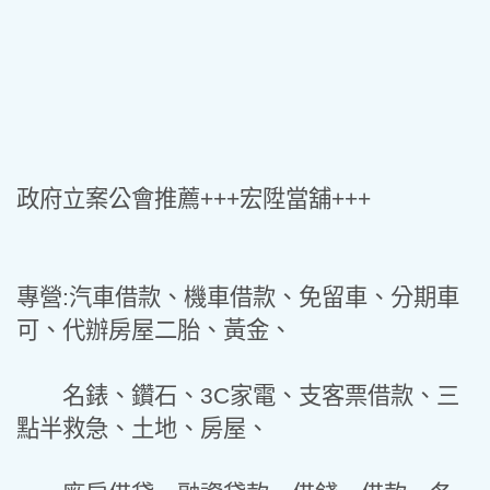
政府立案公會推薦+++宏陞當舖+++
專營:汽車借款、機車借款、免留車、分期車
可、代辦房屋二胎、黃金、
名錶、鑽石、3C家電、支客票借款、三
點半救急、土地、房屋、