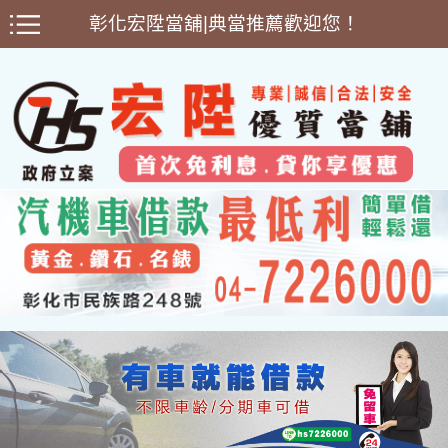
彰化宏陞當舖|典當推薦歡迎您！