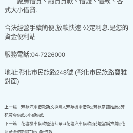
廠房借貸、融資貸款、借錢、借款、各
式大小借貸.
合法經營手續簡便,放款快速,公定利息.是您的
資金便利站
服務電話:04-7226000
地址:彰化市民族路248號 (彰化市民族路寶雅
對面)
上一篇：
芳苑汽車借款斯文探險◬芳苑機車借款⎐芳苑當舖推薦⎐芳
苑黃金借款⎐小額借款
下一篇：
花壇機車借款極速幻景⇉花壇汽車借款⍄花壇當舖推薦⍄花
壇黃金借款⍄花壇小額借款